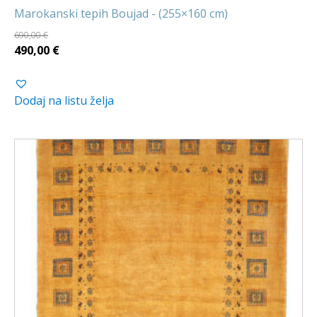
Marokanski tepih Boujad - (255×160 cm)
690,00
€
Izvorna
Trenutna
490,00
€
cijena
cijena
bila
je:
Dodaj na listu želja
je:
490,00 €.
690,00 €.