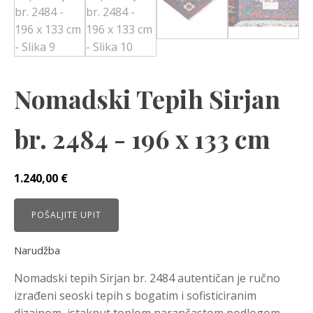
Nomadski Tepih Sirjan
br. 2484 - 196 x 133 cm
1.240,00
€
POŠALJITE UPIT
Narudžba
Nomadski tepih Sirjan br. 2484 autentičan je ručno
izrađeni seoski tepih s bogatim i sofisticiranim
dizajnom, istaknut toplom narančastom podlogom.