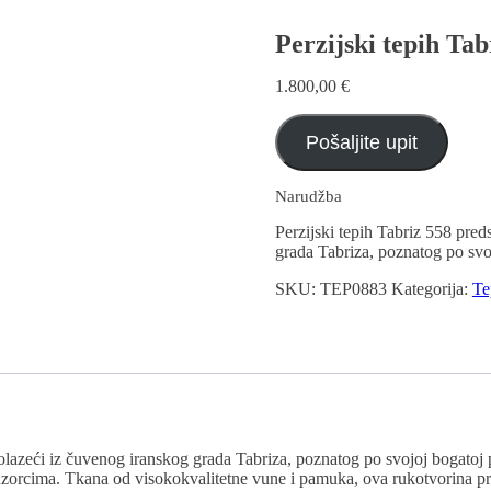
Perzijski tepih Tab
1.800,00
€
Pošaljite upit
Narudžba
Perzijski tepih Tabriz 558 preds
grada Tabriza, poznatog po svoj
SKU:
TEP0883
Kategorija:
Te
, dolazeći iz čuvenog iranskog grada Tabriza, poznatog po svojoj bogatoj
i uzorcima. Tkana od visokokvalitetne vune i pamuka, ova rukotvorina p