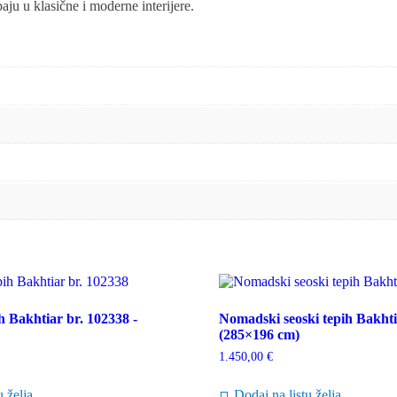
paju u klasične i moderne interijere.
 Bakhtiar br. 102338 -
Nomadski seoski tepih Bakhtia
(285×196 cm)
1.450,00
€
u želja
Dodaj na listu želja