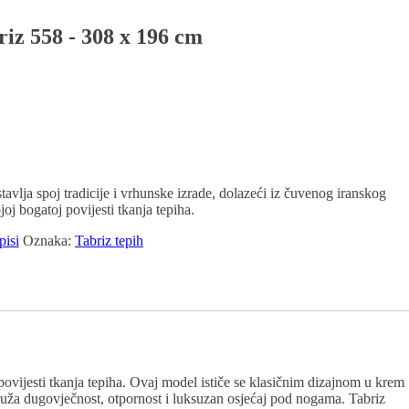
riz 558 - 308 x 196 cm
tavlja spoj tradicije i vrhunske izrade, dolazeći iz čuvenog iranskog
oj bogatoj povijesti tkanja tepiha.
pisi
Oznaka:
Tabriz tepih
 povijesti tkanja tepiha. Ovaj model ističe se klasičnim dizajnom u krem
ruža dugovječnost, otpornost i luksuzan osjećaj pod nogama. Tabriz