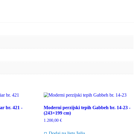
r br. 421 -
Moderni perzijski tepih Gabbeh br. 14-23 -
(243×199 cm)
1.200,00
€
Dodaj na listu želja