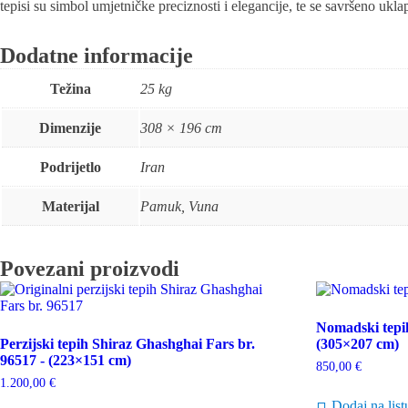
tepisi su simbol umjetničke preciznosti i elegancije, te se savršeno ukla
Dodatne informacije
Težina
25 kg
Dimenzije
308 × 196 cm
Podrijetlo
Iran
Materijal
Pamuk, Vuna
Povezani proizvodi
Nomadski tepih
Perzijski tepih Shiraz Ghashghai Fars br.
(305×207 cm)
96517 - (223×151 cm)
850,00
€
1.200,00
€
Dodaj na list