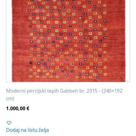
Moderni perzijski tepih Gabbeh br. 2315 - (240×192
cm)
1.000,00
€
Dodaj na listu želja