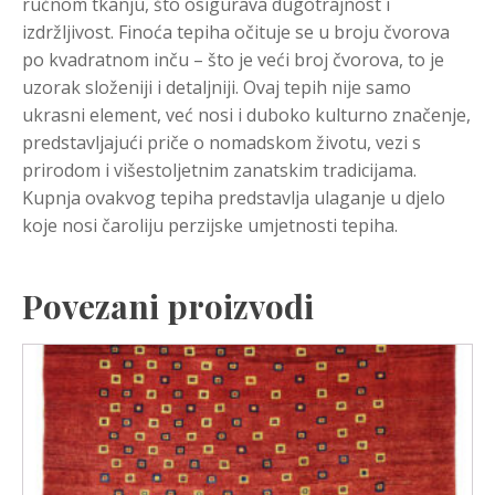
ručnom tkanju, što osigurava dugotrajnost i
izdržljivost. Finoća tepiha očituje se u broju čvorova
po kvadratnom inču – što je veći broj čvorova, to je
uzorak složeniji i detaljniji. Ovaj tepih nije samo
ukrasni element, već nosi i duboko kulturno značenje,
predstavljajući priče o nomadskom životu, vezi s
prirodom i višestoljetnim zanatskim tradicijama.
Kupnja ovakvog tepiha predstavlja ulaganje u djelo
koje nosi čaroliju perzijske umjetnosti tepiha.
Povezani proizvodi