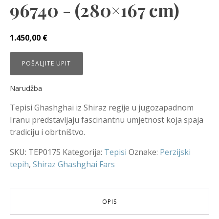
96740 - (280×167 cm)
1.450,00
€
POŠALJITE UPIT
Narudžba
Tepisi Ghashghai iz Shiraz regije u jugozapadnom
Iranu predstavljaju fascinantnu umjetnost koja spaja
tradiciju i obrtništvo.
SKU:
TEP0175
Kategorija:
Tepisi
Oznake:
Perzijski
tepih
,
Shiraz Ghashghai Fars
OPIS