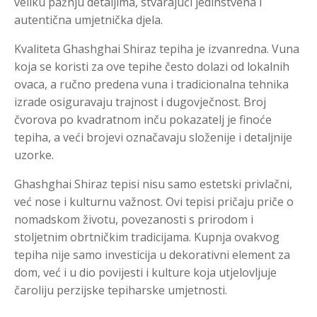
veliku pažnju detaljima, stvarajući jedinstvena i
autentična umjetnička djela.
Kvaliteta Ghashghai Shiraz tepiha je izvanredna. Vuna
koja se koristi za ove tepihe često dolazi od lokalnih
ovaca, a ručno predena vuna i tradicionalna tehnika
izrade osiguravaju trajnost i dugovječnost. Broj
čvorova po kvadratnom inču pokazatelj je finoće
tepiha, a veći brojevi označavaju složenije i detaljnije
uzorke.
Ghashghai Shiraz tepisi nisu samo estetski privlačni,
već nose i kulturnu važnost. Ovi tepisi pričaju priče o
nomadskom životu, povezanosti s prirodom i
stoljetnim obrtničkim tradicijama. Kupnja ovakvog
tepiha nije samo investicija u dekorativni element za
dom, već i u dio povijesti i kulture koja utjelovljuje
čaroliju perzijske tepiharske umjetnosti.