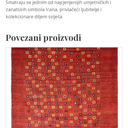
Smatraju se jednim od najcjenjenijih umjetničkih i
zanatskih simbola Irana, privlačeći ljubitelje i
kolekcionare diljem svijeta.
Povezani proizvodi