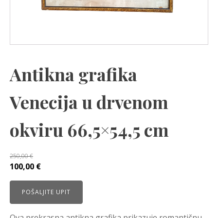
Antikna grafika
Venecija u drvenom
okviru 66,5×54,5 cm
250,00
€
Izvorna
Trenutna
100,00
€
cijena
cijena
bila
je:
POŠALJITE UPIT
je:
100,00 €.
250,00 €.
Ova prekrasna antikna grafika prikazuje romantičnu