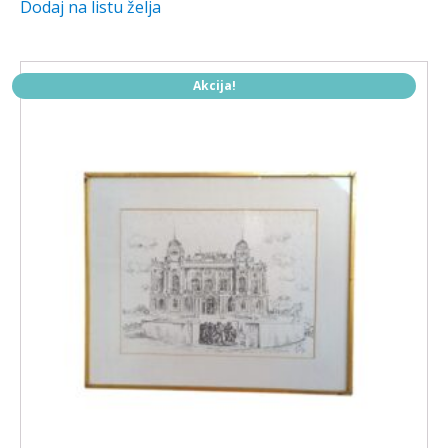
Dodaj na listu želja
je:
800,00 €.
950,00 €.
Akcija!