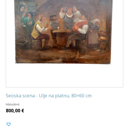
Seoska scena - Ulje na platnu, 80×60 cm
950,00
€
Izvorna
Trenutna
800,00
€
cijena
cijena
bila
je: