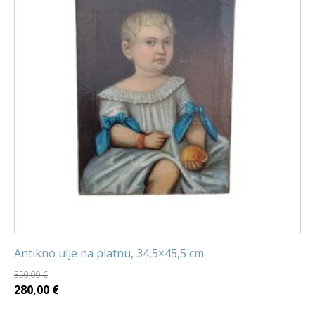
Antikno ulje na platnu, 34,5×45,5 cm
350,00
€
Izvorna
Trenutna
280,00
€
cijena
cijena