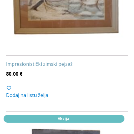
Impresionistički zimski pejzaž
80,00
€
Dodaj na listu želja
Akcija!