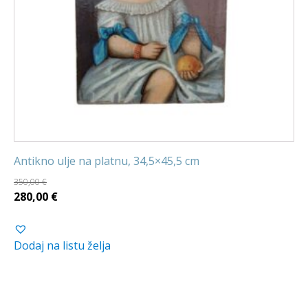
Antikno ulje na platnu, 34,5×45,5 cm
350,00
€
Izvorna
Trenutna
280,00
€
cijena
cijena
bila
je:
Dodaj na listu želja
je:
280,00 €.
350,00 €.