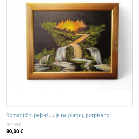
Romantični pejzaž, ulje na platnu, potpisano
100,00
€
Izvorna
Trenutna
80,00
€
cijena
cijena