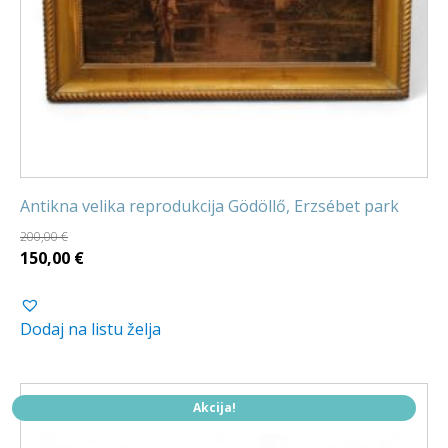
Antikna velika reprodukcija Gödöllő, Erzsébet park
200,00
€
Izvorna
Trenutna
150,00
€
cijena
cijena
bila
je:
Dodaj na listu želja
je:
150,00 €.
200,00 €.
Akcija!