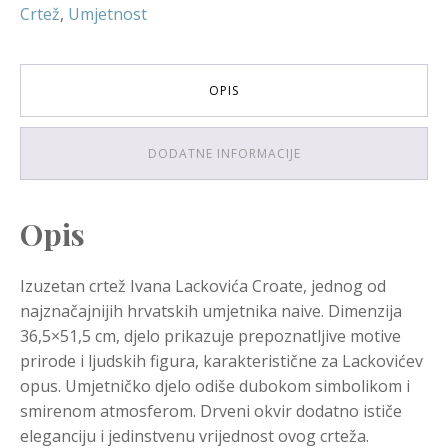
Crtež
,
Umjetnost
OPIS
DODATNE INFORMACIJE
Opis
Izuzetan crtež Ivana Lackovića Croate, jednog od
najznačajnijih hrvatskih umjetnika naive. Dimenzija
36,5×51,5 cm, djelo prikazuje prepoznatljive motive
prirode i ljudskih figura, karakteristične za Lackovićev
opus. Umjetničko djelo odiše dubokom simbolikom i
smirenom atmosferom. Drveni okvir dodatno ističe
eleganciju i jedinstvenu vrijednost ovog crteža.