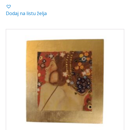
bila
je:
Dodaj na listu želja
je:
80,00 €.
100,00 €.