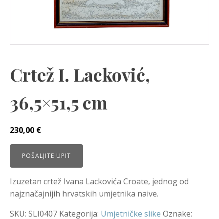
Crtež I. Lacković,
36,5×51,5 cm
230,00
€
POŠALJITE UPIT
Izuzetan crtež Ivana Lackovića Croate, jednog od
najznačajnijih hrvatskih umjetnika naive.
SKU:
SLI0407
Kategorija:
Umjetničke slike
Oznake: