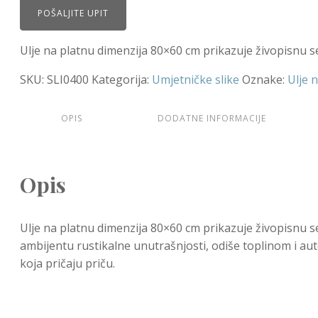
bila
je:
POŠALJITE UPIT
je:
800,00 €.
950,00 €.
Ulje na platnu dimenzija 80×60 cm prikazuje živopisnu
SKU:
SLI0400
Kategorija:
Umjetničke slike
Oznake:
Ulje 
OPIS
DODATNE INFORMACIJE
Opis
Ulje na platnu dimenzija 80×60 cm prikazuje živopisnu 
ambijentu rustikalne unutrašnjosti, odiše toplinom i aut
koja pričaju priču.