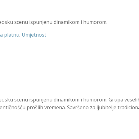
 seosku scenu ispunjenu dinamikom i humorom.
na platnu
,
Umjetnost
seosku scenu ispunjenu dinamikom i humorom. Grupa veselih
entičnošću prošlih vremena. Savršeno za ljubitelje tradiciona