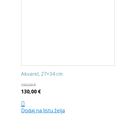
Akvarel, 27×34 cm
150,00
€
Izvorna
Trenutna
130,00
€
cijena
cijena
bila
je:
Dodaj na listu želja
je:
130,00 €.
150,00 €.