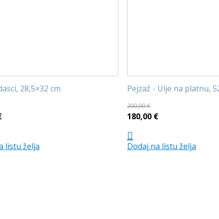
dasci, 28,5×32 cm
Pejzaž - Ulje na platnu, 
200,00
€
Trenutna
Izvorna
Trenutna
€
180,00
€
cijena
cijena
cijena
je:
bila
je:
 listu želja
Dodaj na listu želja
130,00 €.
je:
180,00 €.
.
200,00 €.