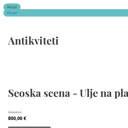
Akcija!
Akcija!
Akcija!
Akcija!
Antikviteti
Seoska scena - Ulje na p
950,00
€
Izvorna
Trenutna
800,00
€
cijena
cijena