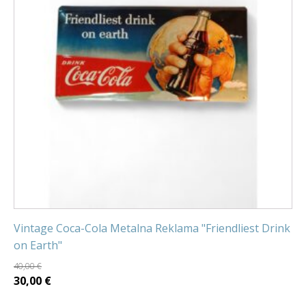
Vintage Coca-Cola Metalna Reklama "Friendliest Drink
on Earth"
40,00
€
Izvorna
Trenutna
30,00
€
cijena
cijena