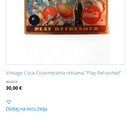
Vintage Coca-Cola metalna reklama "Play Refreshed"
40,00
€
Izvorna
Trenutna
30,00
€
cijena
cijena
bila
je:
Dodaj na listu želja
je:
30,00 €.
40,00 €.