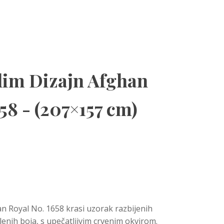
ilim Dizajn Afghan
58 - (207×157 cm)
an Royal No. 1658 krasi uzorak razbijenih
lenih boja, s upečatljivim crvenim okvirom.