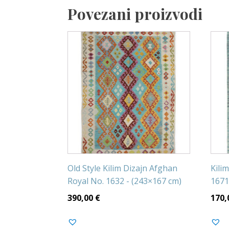
Povezani proizvodi
Old Style Kilim Dizajn Afghan
Kili
Royal No. 1632 - (243×167 cm)
1671
390,00
€
170,