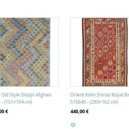
m Old Style Dizajn Afghan
Orient Kilim Shiraz Royal B
 - (151×104 cm)
515643 - (293×162 cm)
00
€
440,00
€