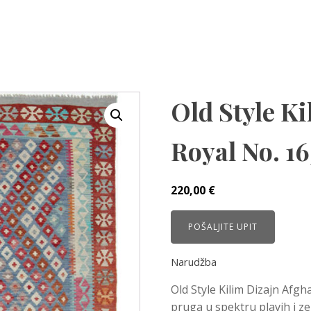
Old Style K
Royal No. 16
220,00
€
POŠALJITE UPIT
Narudžba
Old Style Kilim Dizajn Afgh
pruga u spektru plavih i ze