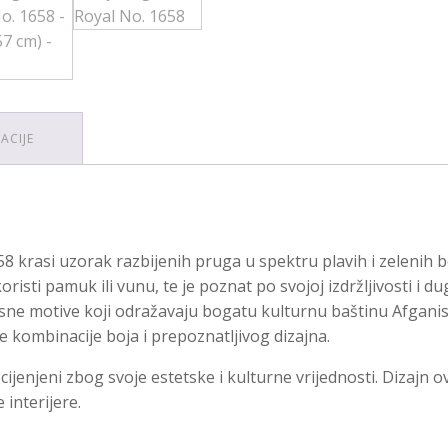
ACIJE
58 krasi uzorak razbijenih pruga u spektru plavih i zelenih b
risti pamuk ili vunu, te je poznat po svojoj izdržljivosti i d
jesne motive koji odražavaju bogatu kulturnu baštinu Afganist
 kombinacije boja i prepoznatljivog dizajna.
ijenjeni zbog svoje estetske i kulturne vrijednosti. Dizajn ovo
 interijere.