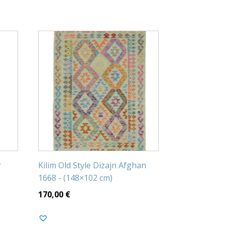
r
Kilim Old Style Dizajn Afghan
1668 - (148×102 cm)
170,00
€