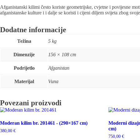
Afganistanski kilimi često koriste geometrijske, cvjetne i povijesne mo
afganistanske kulture i i dalje se koristi i cijeni diljem svijeta zbog svoje
Dodatne informacije
Težina
5 kg
Dimenzije
156 × 108 cm
Podrijetlo
Afganistan
Materijal
Vuna
Povezani proizvodi
Moderan kilim br. 201461 - (290×167 cm)
Moderni dizajn
cm)
380,00
€
750,00
€