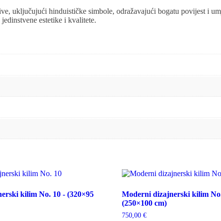
tive, uključujući hinduističke simbole, odražavajući bogatu povijest i u
 jedinstvene estetike i kvalitete.
erski kilim No. 10 - (320×95
Moderni dizajnerski kilim No.
(250×100 cm)
750,00
€