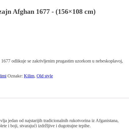
zajn Afghan 1677 - (156×108 cm)
 1677 odlikuje se zakrivljenim prugastim uzorkom u nebeskoplavoj,
limi
Oznake:
Kilim
,
Old style
ja jedan od najstarijih tradicionalnih rukotvorina iz Afganistana,
e i boji, stvarajući izdržljive i dugotrajne tepihe.