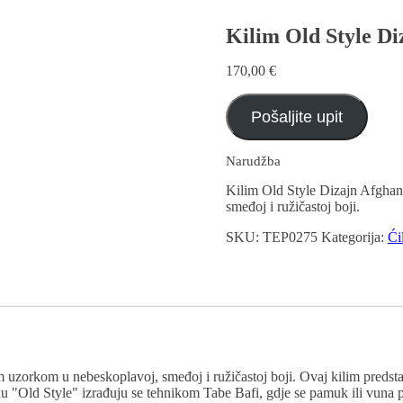
Kilim Old Style Di
170,00
€
Pošaljite upit
Narudžba
Kilim Old Style Dizajn Afghan
smeđoj i ružičastoj boji.
SKU:
TEP0275
Kategorija:
Ći
uzorkom u nebeskoplavoj, smeđoj i ružičastoj boji. Ovaj kilim predstavl
lu "Old Style" izrađuju se tehnikom Tabe Bafi, gdje se pamuk ili vuna plet