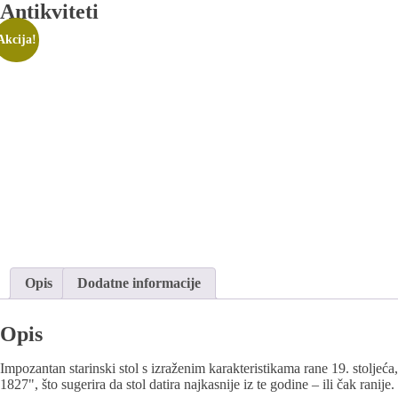
Antikviteti
Akcija!
Opis
Dodatne informacije
Opis
Impozantan starinski stol s izraženim karakteristikama rane 19. stoljeć
1827", što sugerira da stol datira najkasnije iz te godine – ili čak ranije.