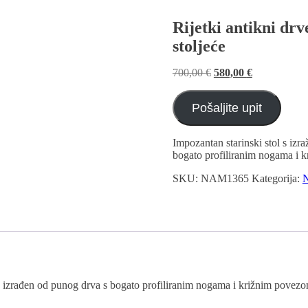
Rijetki antikni drv
stoljeće
Izvorna
Trenutna
700,00
€
580,00
€
cijena
cijena
bila
je:
Pošaljite upit
je:
580,00 €.
700,00 €.
Impozantan starinski stol s izr
bogato profiliranim nogama i 
SKU:
NAM1365
Kategorija:
N
a, izrađen od punog drva s bogato profiliranim nogama i križnim povezom