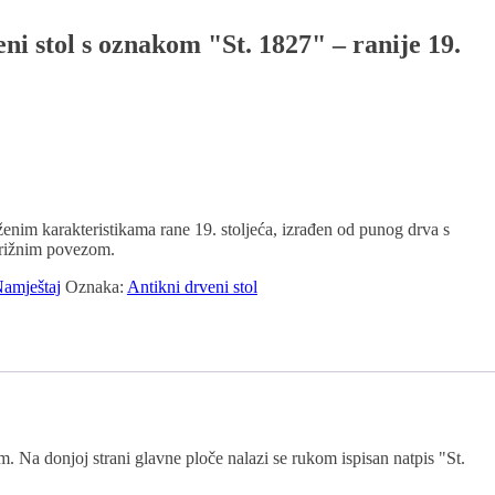
eni stol s oznakom "St. 1827" – ranije 19.
aženim karakteristikama rane 19. stoljeća, izrađen od punog drva s
križnim povezom.
amještaj
Oznaka:
Antikni drveni stol
. Na donjoj strani glavne ploče nalazi se rukom ispisan natpis "St.