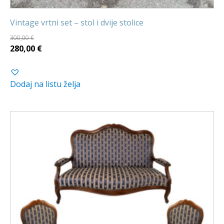
Vintage vrtni set – stol i dvije stolice
300,00
€
Izvorna
Trenutna
280,00
€
cijena
cijena
bila
je:
Dodaj na listu želja
je:
280,00 €.
300,00 €.