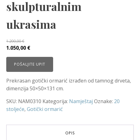
skulpturalnim
ukrasima
1.200,00
€
Izvorna
Trenutna
1.050,00
€
cijena
cijena
bila
je:
POŠALJITE UPIT
je:
1.050,00 €.
1.200,00 €.
Prekrasan gotički ormarić izrađen od tamnog drveta,
dimenzija 50×50×131 cm.
SKU:
NAM0310
Kategorija:
Namještaj
Oznake:
20
stoljeće
,
Gotički ormarić
OPIS