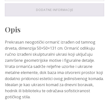
DODATNE INFORMACIJE
Opis
Prekrasan neogotički ormarić izrađen od tamnog
drveta, dimenzija 50×50×131 cm. Ormarić odlikuju
ručno izrađeni skulpturalni ukrasi koji uključuju
zamršene geometrijske motive i figuralne detalje.
Vrata ormarića sadrže reljefne uzorke i ukrasne
metalne elemente, dok baza ima otvoreni prostor koji
dodatno pridonosi estetici ovog jedinstvenog komada.
Idealan je kao ukrasni komad za dnevni boravak,
hodnik ili biblioteku te odražava sofisticiranost
gotičkog stila.