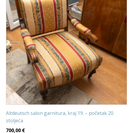
Altdeutsch salon garnitura, kraj 19. – početak 20.
stoljeća
700,00
€