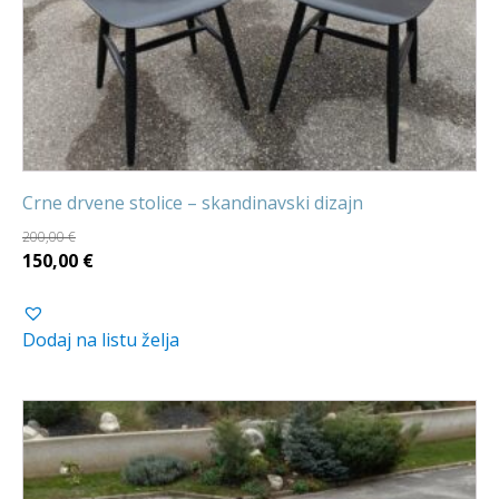
Crne drvene stolice – skandinavski dizajn
200,00
€
Izvorna
Trenutna
150,00
€
cijena
cijena
bila
je:
Dodaj na listu želja
je:
150,00 €.
200,00 €.