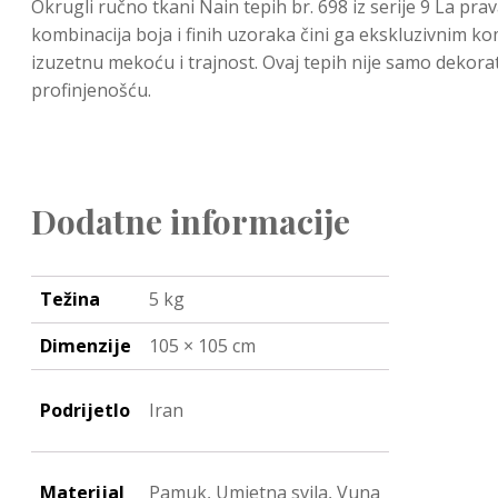
Okrugli ručno tkani Nain tepih br. 698 iz serije 9 La pr
kombinacija boja i finih uzoraka čini ga ekskluzivnim kom
izuzetnu mekoću i trajnost. Ovaj tepih nije samo dekora
profinjenošću.
Dodatne informacije
Težina
5 kg
Dimenzije
105 × 105 cm
Podrijetlo
Iran
Materijal
Pamuk, Umjetna svila, Vuna