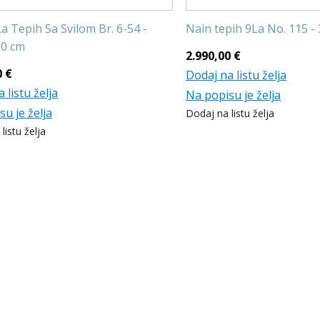
a Tepih Sa Svilom Br. 6-54 -
Nain tepih 9La No. 115 -
50 cm
2.990,00
€
0
€
Dodaj na listu želja
 listu želja
Na popisu je želja
u je želja
Dodaj na listu želja
listu želja