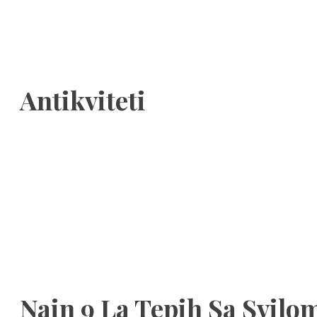
Antikviteti
Nain 9 La Tepih Sa Svilom