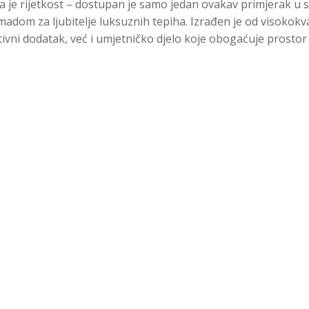
ava je rijetkost – dostupan je samo jedan ovakav primjerak u 
adom za ljubitelje luksuznih tepiha. Izrađen je od visokokval
tivni dodatak, već i umjetničko djelo koje obogaćuje prostor