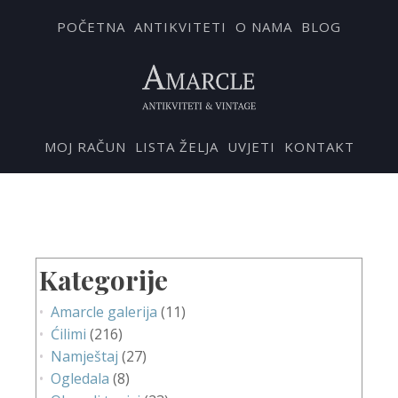
POČETNA
ANTIKVITETI
O NAMA
BLOG
MOJ RAČUN
LISTA ŽELJA
UVJETI
KONTAKT
Kategorije
Amarcle galerija
(11)
Ćilimi
(216)
Namještaj
(27)
Ogledala
(8)