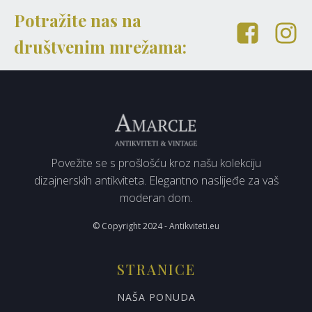
Potražite nas na
društvenim mrežama:
Povežite se s prošlošću kroz našu kolekciju
dizajnerskih antikviteta. Elegantno naslijeđe za vaš
moderan dom.
© Copyright 2024 - Antikviteti.eu
STRANICE
NAŠA PONUDA