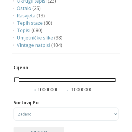
Okrugli tepisi
(23)
Ostalo
(25)
Rasvjeta
(13)
Tepih staze
(80)
Tepisi
(680)
Umjetničke slike
(38)
Vintage natpisi
(104)
Cijena
€
-
Minimum Price
Maximum Price
Sortiraj Po
Sort Products