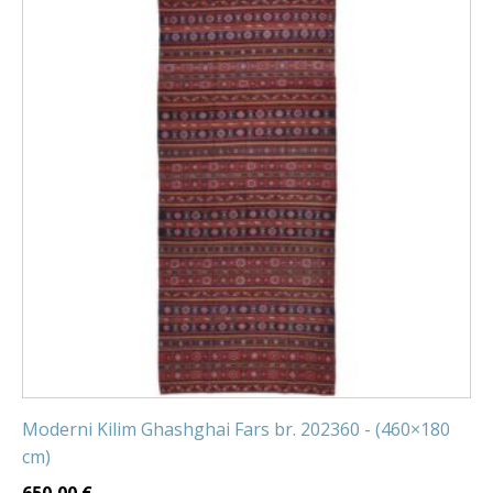
Moderni Kilim Ghashghai Fars br. 202360 - (460×180
cm)
650,00
€