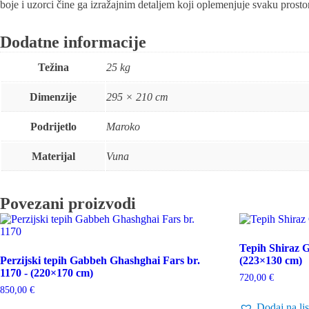
boje i uzorci čine ga izražajnim detaljem koji oplemenjuje svaku prosto
Dodatne informacije
Težina
25 kg
Dimenzije
295 × 210 cm
Podrijetlo
Maroko
Materijal
Vuna
Povezani proizvodi
Tepih Shiraz G
Perzijski tepih Gabbeh Ghashghai Fars br.
(223×130 cm)
1170 - (220×170 cm)
720,00
€
850,00
€
Dodaj na lis