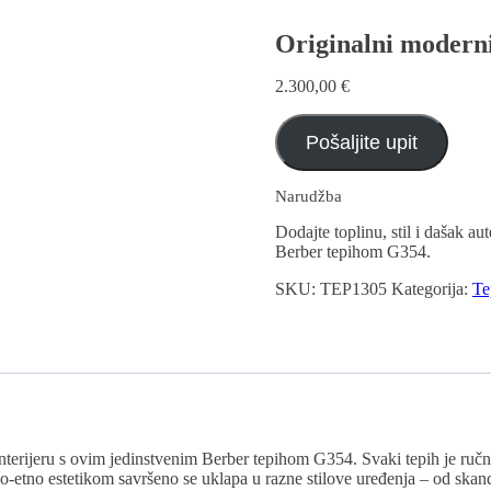
Originalni moderni
2.300,00
€
Pošaljite upit
Narudžba
Dodajte toplinu, stil i dašak a
Berber tepihom G354.
SKU:
TEP1305
Kategorija:
Te
interijeru s ovim jedinstvenim Berber tepihom G354. Svaki tepih je ru
o-etno estetikom savršeno se uklapa u razne stilove uređenja – od ska