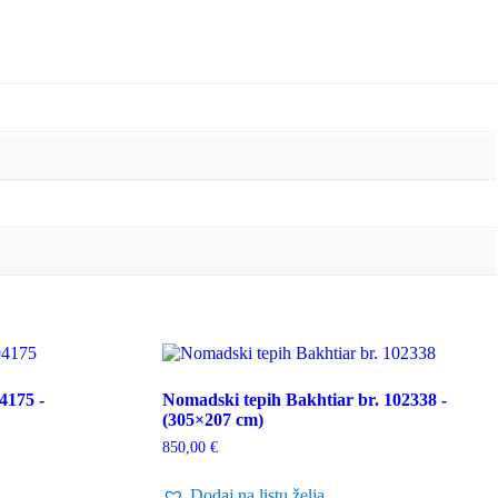
4175 -
Nomadski tepih Bakhtiar br. 102338 -
(305×207 cm)
850,00
€
Dodaj na listu želja