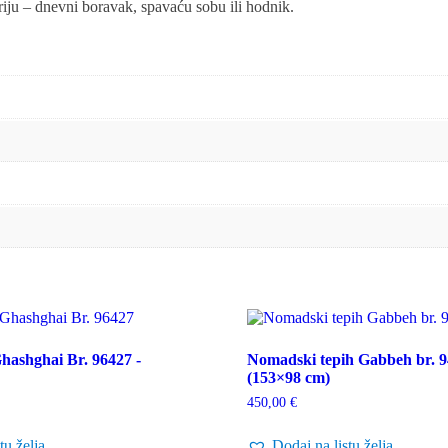
riju – dnevni boravak, spavaću sobu ili hodnik.
hashghai Br. 96427 -
Nomadski tepih Gabbeh br. 9
(153×98 cm)
450,00
€
tu želja
Dodaj na listu želja