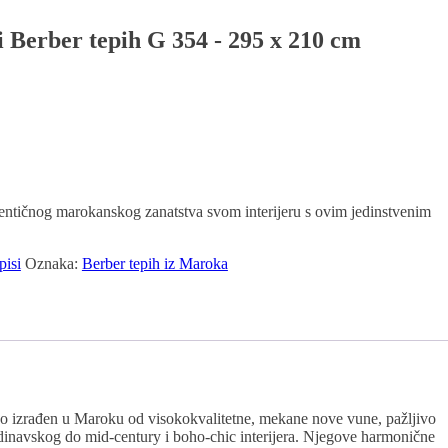
 Berber tepih G 354 - 295 x 210 cm
utentičnog marokanskog zanatstva svom interijeru s ovim jedinstvenim
pisi
Oznaka:
Berber tepih iz Maroka
čno izrađen u Maroku od visokokvalitetne, mekane nove vune, pažljivo
ndinavskog do mid-century i boho-chic interijera. Njegove harmonične