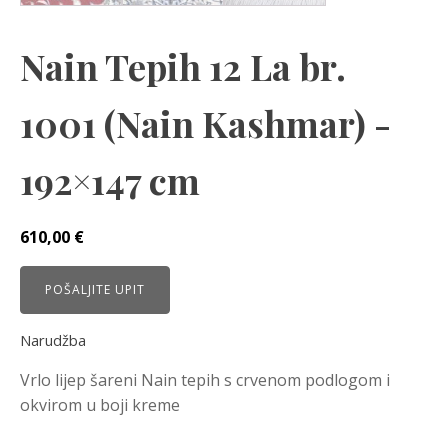
Nain Tepih 12 La br.
1001 (Nain Kashmar) -
192×147 cm
610,00
€
POŠALJITE UPIT
Narudžba
Vrlo lijep šareni Nain tepih s crvenom podlogom i
okvirom u boji kreme