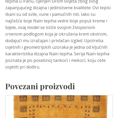
tepiha u Iranu, cijenjen širom svijeta zbog svog
zapanjujućeg dizajna i jedinstvene kvalitete. Ovi tepisi
tkani su od svile, vune i pamučnih niti. Iako su
najčešće boje Nain tepiha vedre boje poput kreme i
bijele, ovaj model se ističe svojom živopisnom
crvenom podlogom koja je okružena krem okvirom,
dodajući mu izražajan i privlačan izgled. Upotreba
cvjetnih i geometrijskih uzoraka je jedna od ključnih
karakteristika dizajna Nain tepiha. Serija Nain tepiha
poznata je po posebnoj tankoći i mekoći, koju ćete
osjetiti pri dodiru.
Povezani proizvodi