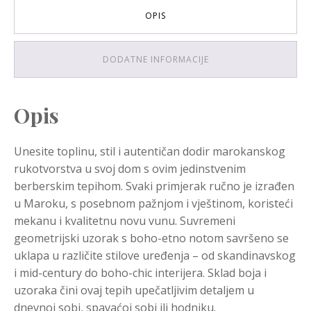
OPIS
DODATNE INFORMACIJE
Opis
Unesite toplinu, stil i autentičan dodir marokanskog
rukotvorstva u svoj dom s ovim jedinstvenim
berberskim tepihom. Svaki primjerak ručno je izrađen
u Maroku, s posebnom pažnjom i vještinom, koristeći
mekanu i kvalitetnu novu vunu. Suvremeni
geometrijski uzorak s boho-etno notom savršeno se
uklapa u različite stilove uređenja – od skandinavskog
i mid-century do boho-chic interijera. Sklad boja i
uzoraka čini ovaj tepih upečatljivim detaljem u
dnevnoj sobi, spavaćoj sobi ili hodniku.