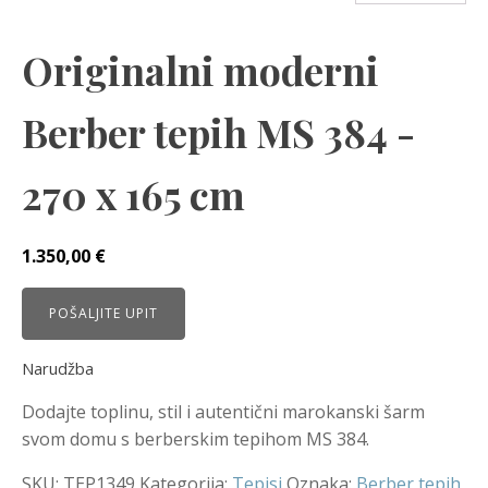
Originalni moderni
Berber tepih MS 384 -
270 x 165 cm
1.350,00
€
POŠALJITE UPIT
Narudžba
Dodajte toplinu, stil i autentični marokanski šarm
svom domu s berberskim tepihom MS 384.
SKU:
TEP1349
Kategorija:
Tepisi
Oznaka:
Berber tepih