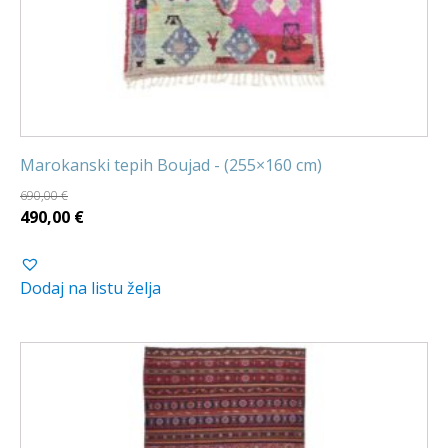
Marokanski tepih Boujad - (255×160 cm)
690,00
€
Izvorna
Trenutna
490,00
€
cijena
cijena
bila
je:
Dodaj na listu želja
je:
490,00 €.
690,00 €.