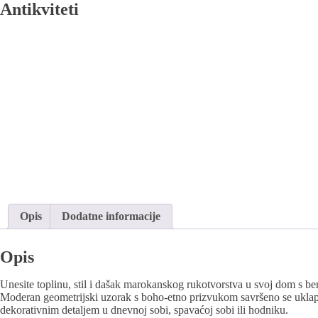
Antikviteti
Opis
Dodatne informacije
Opis
Unesite toplinu, stil i dašak marokanskog rukotvorstva u svoj dom s b
Moderan geometrijski uzorak s boho-etno prizvukom savršeno se uklapa u
dekorativnim detaljem u dnevnoj sobi, spavaćoj sobi ili hodniku.