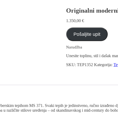
Originalni moderni
1.350,00
€
Pošaljite upit
Narudžba
Unesite toplinu, stil i dašak 
SKU:
TEP1352
Kategorija:
Te
erberskim tepihom MS 371. Svaki tepih je jedinstveno, ručno izrađeno 
 različite stilove uređenja – od skandinavskog i mid-century do boho-ch