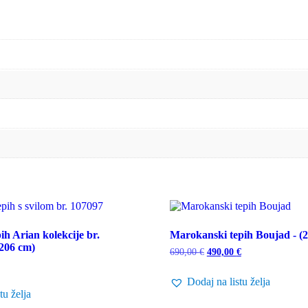
ih Arian kolekcije br.
Marokanski tepih Boujad - (
×206 cm)
Izvorna
Trenutna
690,00
€
490,00
€
cijena
cijena
bila
je:
Dodaj na listu želja
je:
490,00 €.
690,00 €.
tu želja