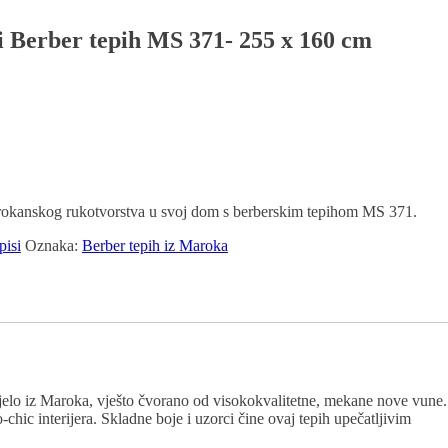
 Berber tepih MS 371- 255 x 160 cm
marokanskog rukotvorstva u svoj dom s berberskim tepihom MS 371.
pisi
Oznaka:
Berber tepih iz Maroka
djelo iz Maroka, vješto čvorano od visokokvalitetne, mekane nove vune.
ic interijera. Skladne boje i uzorci čine ovaj tepih upečatljivim