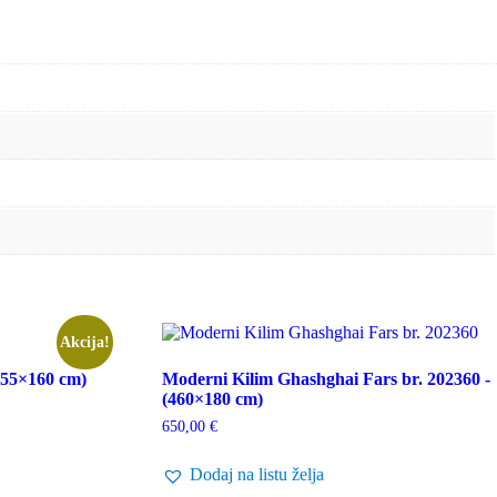
Akcija!
255×160 cm)
Moderni Kilim Ghashghai Fars br. 202360 -
(460×180 cm)
650,00
€
Dodaj na listu želja