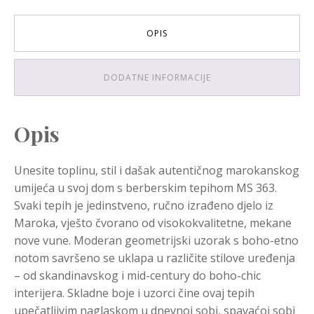
OPIS
DODATNE INFORMACIJE
Opis
Unesite toplinu, stil i dašak autentičnog marokanskog
umijeća u svoj dom s berberskim tepihom MS 363.
Svaki tepih je jedinstveno, ručno izrađeno djelo iz
Maroka, vješto čvorano od visokokvalitetne, mekane
nove vune. Moderan geometrijski uzorak s boho-etno
notom savršeno se uklapa u različite stilove uređenja
– od skandinavskog i mid-century do boho-chic
interijera. Skladne boje i uzorci čine ovaj tepih
upečatljivim naglaskom u dnevnoj sobi, spavaćoj sobi