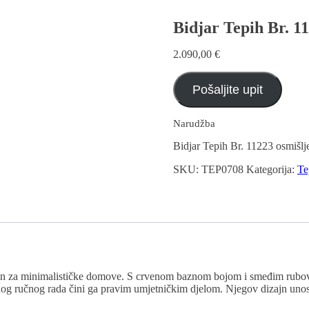
Bidjar Tepih Br. 1
2.090,00
€
Pošaljite upit
Narudžba
Bidjar Tepih Br. 11223 osmišlj
SKU:
TEP0708
Kategorija:
Te
lan za minimalističke domove. S crvenom baznom bojom i smeđim rubovim
nog ručnog rada čini ga pravim umjetničkim djelom. Njegov dizajn unosi 