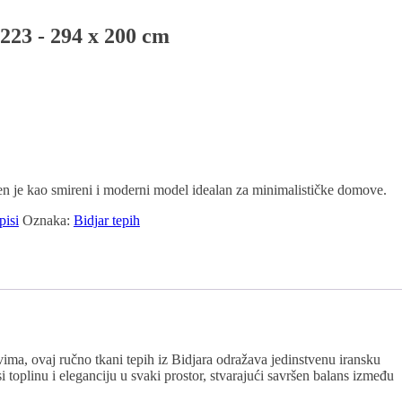
1223 - 294 x 200 cm
en je kao smireni i moderni model idealan za minimalističke domove.
pisi
Oznaka:
Bidjar tepih
a, ovaj ručno tkani tepih iz Bidjara odražava jedinstvenu iransku
toplinu i eleganciju u svaki prostor, stvarajući savršen balans između