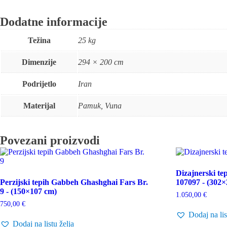
Dodatne informacije
Težina
25 kg
Dimenzije
294 × 200 cm
Podrijetlo
Iran
Materijal
Pamuk, Vuna
Povezani proizvodi
Dizajnerski tep
Perzijski tepih Gabbeh Ghashghai Fars Br.
107097 - (302
9 - (150×107 cm)
1.050,00
€
750,00
€
Dodaj na lis
Dodaj na listu želja