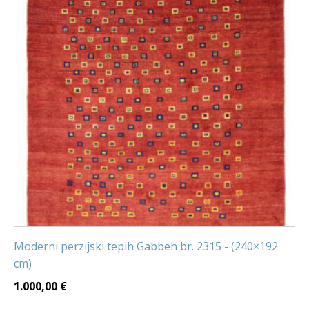
Moderni perzijski tepih Gabbeh br. 2315 - (240×192
cm)
1.000,00
€