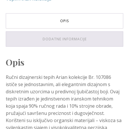
OPIS
DODATNE INFORMACIJE
Opis
Ručni dizajnerski tepih Arian kolekcije Br. 107086
ističe se jednostavnim, ali elegantnim dizajnom s
diskretnim uzorcima u predivnoj ljubičastoj boji. Ovaj
tepih izrađen je jedinstvenom iranskom tehnikom
koja spaja 90% ručnog rada i 10% strojne obrade,
pružajući savršenu preciznost i dugovječnost.
Korišteni su isključivo organski materijali – viskoza sa
svilenkastim sjajem i visokokvalitetna perzijska