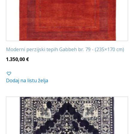
Moderni perzijski tepih Gabbeh br. 79 - (235×170 cm)
1.350,00
€
Dodaj na listu želja