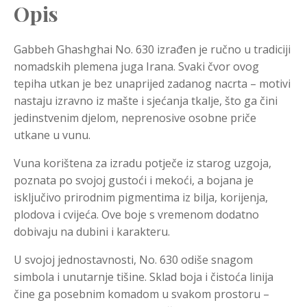
Opis
Gabbeh Ghashghai No. 630 izrađen je ručno u tradiciji
nomadskih plemena juga Irana. Svaki čvor ovog
tepiha utkan je bez unaprijed zadanog nacrta – motivi
nastaju izravno iz mašte i sjećanja tkalje, što ga čini
jedinstvenim djelom, neprenosive osobne priče
utkane u vunu.
Vuna korištena za izradu potječe iz starog uzgoja,
poznata po svojoj gustoći i mekoći, a bojana je
isključivo prirodnim pigmentima iz bilja, korijenja,
plodova i cvijeća. Ove boje s vremenom dodatno
dobivaju na dubini i karakteru.
U svojoj jednostavnosti, No. 630 odiše snagom
simbola i unutarnje tišine. Sklad boja i čistoća linija
čine ga posebnim komadom u svakom prostoru –