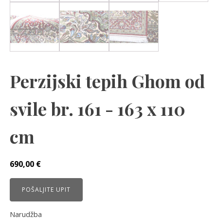
Perzijski tepih Ghom od
svile br. 161 - 163 x 110
cm
690,00
€
POŠALJITE UPIT
Narudžba