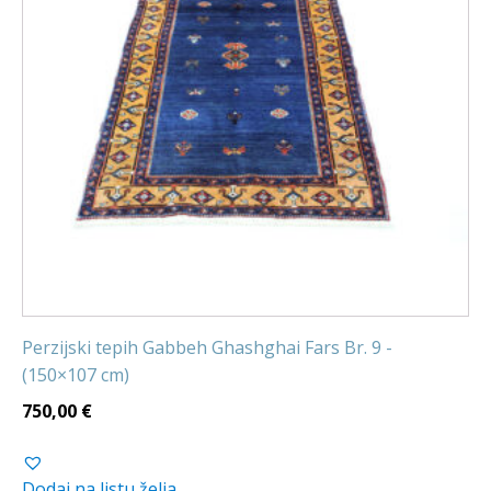
Perzijski tepih Gabbeh Ghashghai Fars Br. 9 -
(150×107 cm)
750,00
€
Dodaj na listu želja