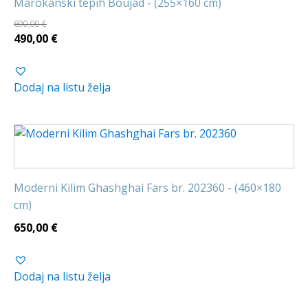
Marokanski tepih Boujad - (255×160 cm)
690,00
€
Izvorna
Trenutna
490,00
€
cijena
cijena
bila
je:
Dodaj na listu želja
je:
490,00 €.
690,00 €.
Moderni Kilim Ghashghai Fars br. 202360 - (460×180
cm)
650,00
€
Dodaj na listu želja