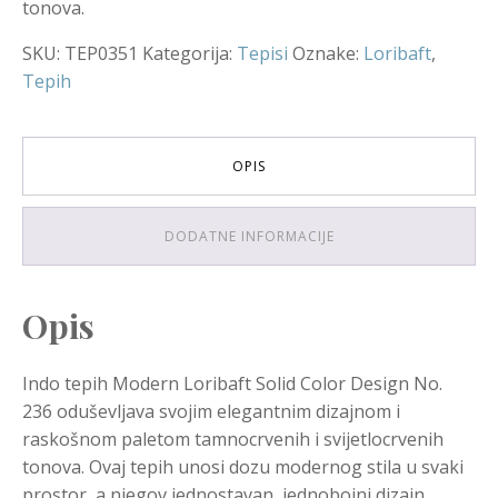
tonova.
SKU:
TEP0351
Kategorija:
Tepisi
Oznake:
Loribaft
,
Tepih
OPIS
DODATNE INFORMACIJE
Opis
Indo tepih Modern Loribaft Solid Color Design No.
236 oduševljava svojim elegantnim dizajnom i
raskošnom paletom tamnocrvenih i svijetlocrvenih
tonova. Ovaj tepih unosi dozu modernog stila u svaki
prostor, a njegov jednostavan, jednobojni dizajn