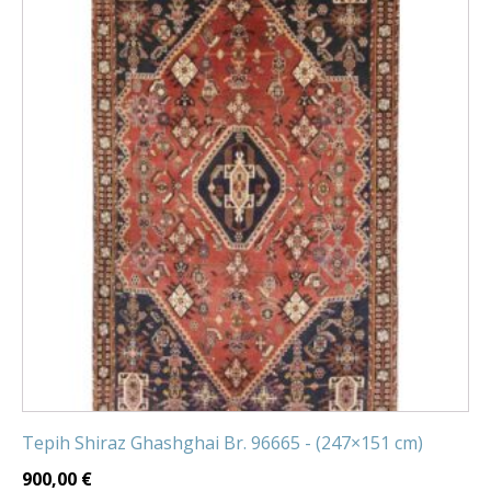
Tepih Shiraz Ghashghai Br. 96665 - (247×151 cm)
900,00
€