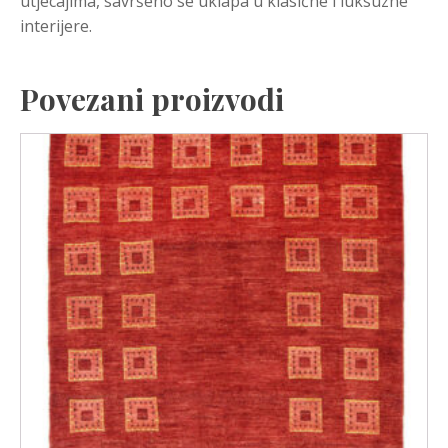
utjecajima, savršeno se uklapa u klasične i luksuzne
interijere.
Povezani proizvodi