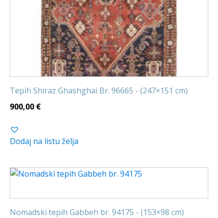
Tepih Shiraz Ghashghai Br. 96665 - (247×151 cm)
900,00
€
Dodaj na listu želja
Nomadski tepih Gabbeh br. 94175 - (153×98 cm)