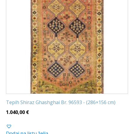
Tepih Shiraz Ghashghai Br. 96593 - (286×156 cm)
1.040,00
€
Dodaj na listu želja