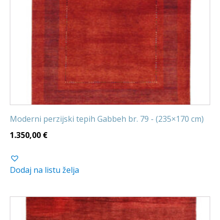
Moderni perzijski tepih Gabbeh br. 79 - (235×170 cm)
1.350,00
€
Dodaj na listu želja