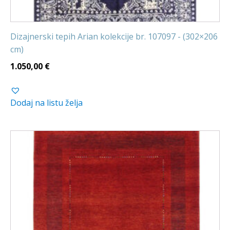
Dizajnerski tepih Arian kolekcije br. 107097 - (302×206
cm)
1.050,00
€
Dodaj na listu želja