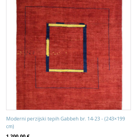
Moderni perzijski tepih Gabbeh br. 14-23 - (243×199
cm)
1.200,00
€