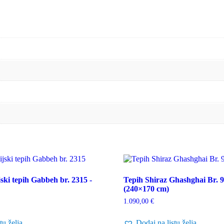
ski tepih Gabbeh br. 2315 -
Tepih Shiraz Ghashghai Br. 9
(240×170 cm)
1.090,00
€
tu želja
Dodaj na listu želja