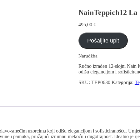
NainTeppich12 La 
495,00
€
Pošaljite upit
Narudžba
Ručno izrađen 12-slojni Nain 
odišu elegancijom i sofisticiran
SKU:
TEP0630
Kategorija:
Te
avo-smeđim uzorcima koji odišu elegancijom i sofisticiranošću. Umjetni
 vune i pamuka, pružajući iznimnu mekoću i dugotrajnost. Idealno je rje