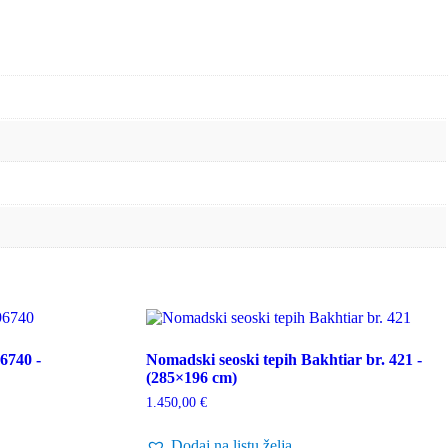
6740 -
Nomadski seoski tepih Bakhtiar br. 421 -
(285×196 cm)
1.450,00
€
Dodaj na listu želja