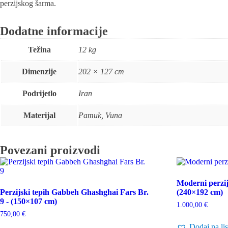
perzijskog šarma.
Dodatne informacije
Težina
12 kg
Dimenzije
202 × 127 cm
Podrijetlo
Iran
Materijal
Pamuk, Vuna
Povezani proizvodi
Moderni perzij
Perzijski tepih Gabbeh Ghashghai Fars Br.
(240×192 cm)
9 - (150×107 cm)
1.000,00
€
750,00
€
Dodaj na lis