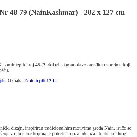
Nr 48-79 (NainKashmar) - 202 x 127 cm
Kashmir tepih broj 48-79 dolazi s tamnoplavo-smeđim uzorcima koji
ošću.
pisi
Oznaka:
Nain tepih 12 La
čki dizajn, inspiriran tradicionalnim motivima grada Nain, ističe se
šenje za prostore kojima je potrebna doza luksuza i tradicionalnog