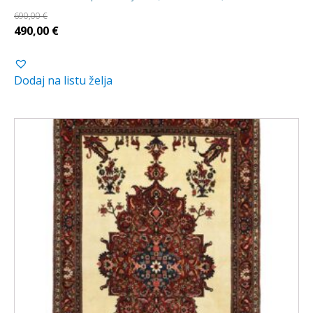
690,00
€
Izvorna
Trenutna
490,00
€
cijena
cijena
bila
je:
Dodaj na listu želja
je:
490,00 €.
690,00 €.