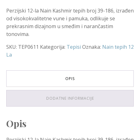
Perzijski 12-la Nain Kashmir tepih broj 39-186, izrađen
od visokokvalitetne vune i pamuka, odlikuje se
prekrasnim dizajnom u smeđim i narančastim
tonovima.
SKU:
TEP0611
Kategorija:
Tepisi
Oznaka:
Nain tepih 12
La
OPIS
DODATNE INFORMACIJE
Opis
Perzijski 12-la Nain Kashmir tepih broj 39-186, izrađen