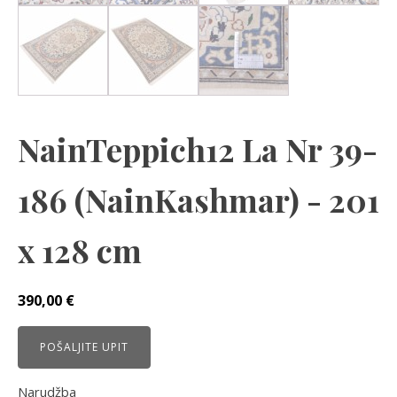
NainTeppich12 La Nr 39-
186 (NainKashmar) - 201
x 128 cm
390,00
€
POŠALJITE UPIT
Narudžba