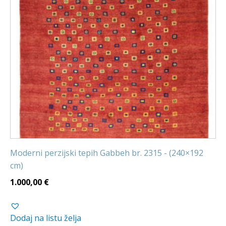
Moderni perzijski tepih Gabbeh br. 2315 - (240×192
cm)
1.000,00
€
Dodaj na listu želja