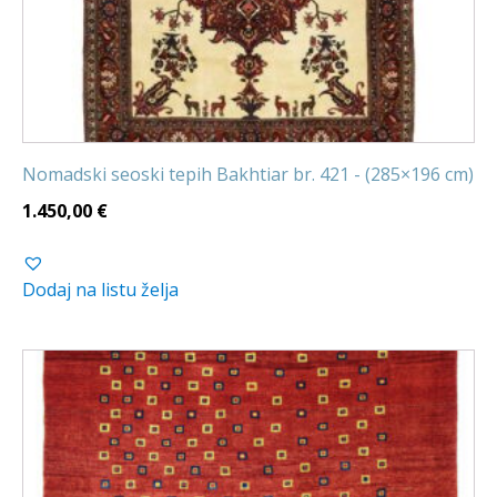
Nomadski seoski tepih Bakhtiar br. 421 - (285×196 cm)
1.450,00
€
Dodaj na listu želja