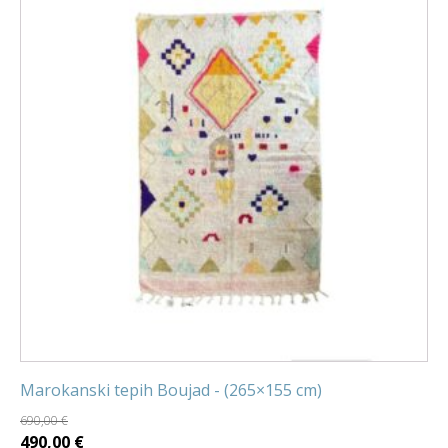
Marokanski tepih Boujad - (265×155 cm)
690,00
€
Izvorna
Trenutna
490,00
€