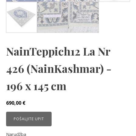
NainTeppich12 La Nr
426 (NainKashmar) -
196 x 145 cm
690,00
€
POŠALJITE UPIT
Narudžba