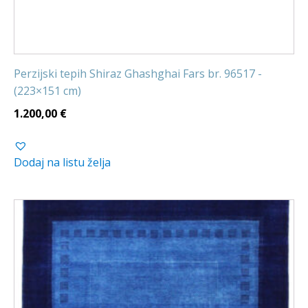
Perzijski tepih Shiraz Ghashghai Fars br. 96517 -
(223×151 cm)
1.200,00
€
Dodaj na listu želja