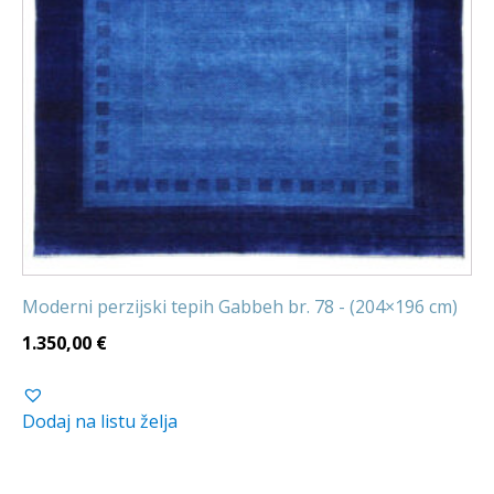
Moderni perzijski tepih Gabbeh br. 78 - (204×196 cm)
1.350,00
€
Dodaj na listu želja