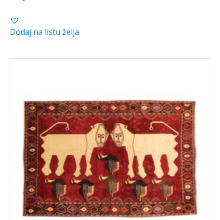
cijena
cijena
bila
je:
Dodaj na listu želja
je:
490,00 €.
690,00 €.