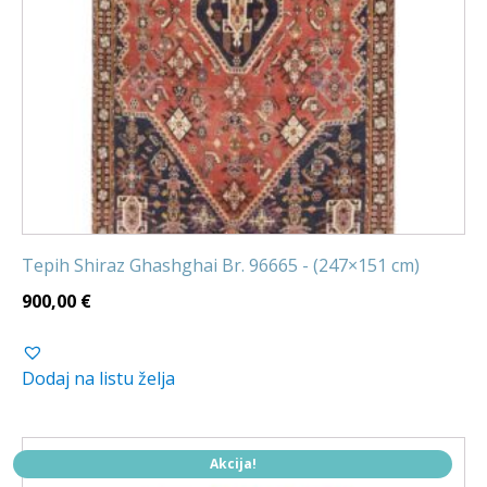
Tepih Shiraz Ghashghai Br. 96665 - (247×151 cm)
900,00
€
Dodaj na listu želja
Akcija!