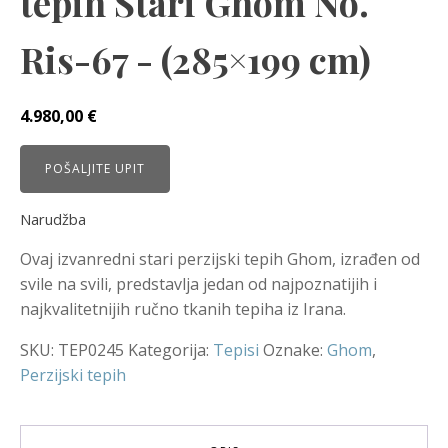
tepih Stari Ghom No.
Ris-67 - (285×199 cm)
4.980,00
€
POŠALJITE UPIT
Narudžba
Ovaj izvanredni stari perzijski tepih Ghom, izrađen od
svile na svili, predstavlja jedan od najpoznatijih i
najkvalitetnijih ručno tkanih tepiha iz Irana.
SKU:
TEP0245
Kategorija:
Tepisi
Oznake:
Ghom
,
Perzijski tepih