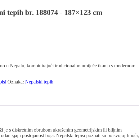
ni tepih br. 188074 - 187×123 cm
čno u Nepalu, kombinirajući tradicionalno umijeće tkanja s modernom
pisi
Oznaka:
Nepalski tepih
i je s diskretnim obrubom ukrašenim geometrijskim ili biljnim
dan sjaj i postojanost boja. Nepalski tepisi poznati su po svojoj finoći,