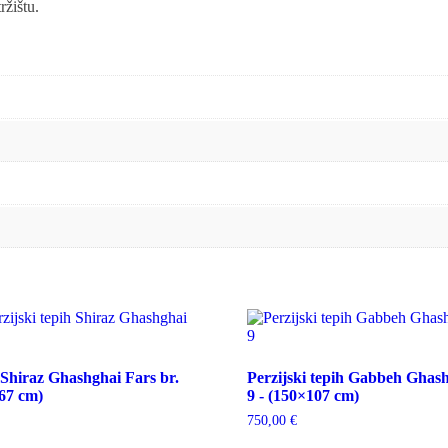
ržištu.
h Shiraz Ghashghai Fars br.
Perzijski tepih Gabbeh Ghash
167 cm)
9 - (150×107 cm)
750,00
€