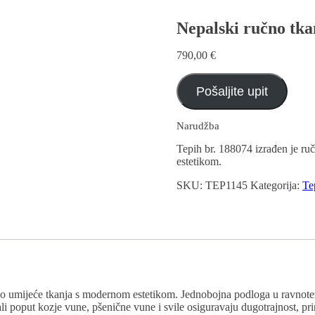
Nepalski ručno tka
790,00
€
Pošaljite upit
Narudžba
Tepih br. 188074 izrađen je ru
estetikom.
SKU:
TEP1145
Kategorija:
Te
no umijeće tkanja s modernom estetikom. Jednobojna podloga u ravnotež
 poput kozje vune, pšenične vune i svile osiguravaju dugotrajnost, priro