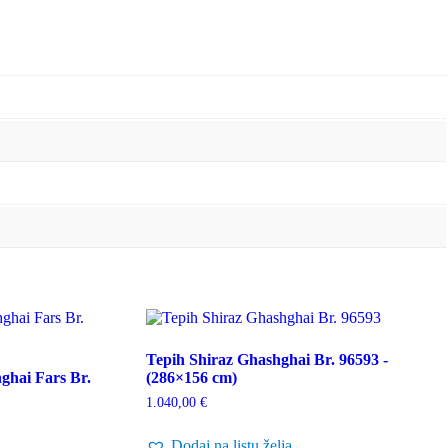
Tepih Shiraz Ghashghai Br. 96593 -
ghai Fars Br.
(286×156 cm)
1.040,00
€
Dodaj na listu želja