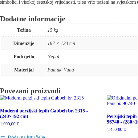
simbolici i visokoj estetskoj vrijednosti, te su vrlo traženi na svjetskom t
Dodatne informacije
Težina
15 kg
Dimenzije
187 × 123 cm
Podrijetlo
Nepal
Materijal
Pamuk, Vuna
Povezani proizvodi
Moderni perzijski tepih Gabbeh br. 2315 -
(240×192 cm)
Perzijski tepi
96740 - (280×
1.000,00
€
1.450,00
€
Dodaj na listu želja