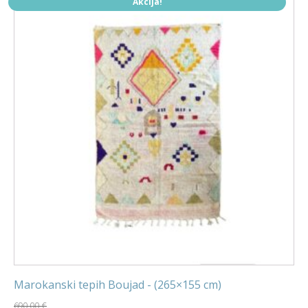
Akcija!
Marokanski tepih Boujad - (265×155 cm)
690,00
€