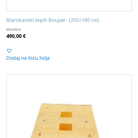
Marokanski tepih Boujad - (255×160 cm)
690,00
€
Izvorna
Trenutna
490,00
€
cijena
cijena
bila
je:
Dodaj na listu želja
je:
490,00 €.
690,00 €.