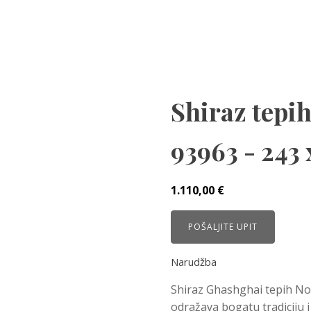
Shiraz tepi
93963 - 243 
1.110,00
€
POŠALJITE UPIT
Narudžba
Shiraz Ghashghai tepih No 
odražava bogatu tradiciju