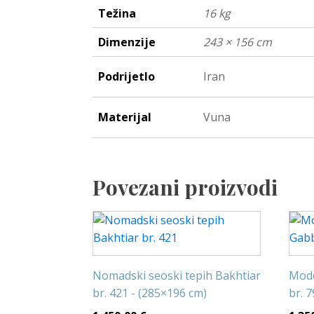
Težina
16 kg
Dimenzije
243 × 156 cm
Podrijetlo
Iran
Materijal
Vuna
Povezani proizvodi
Nomadski seoski tepih Bakhtiar
Mode
br. 421 - (285×196 cm)
br. 