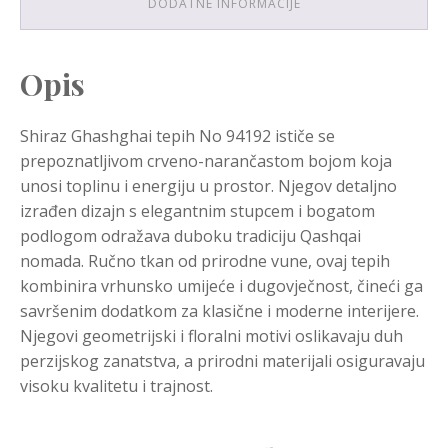
DODATNE INFORMACIJE
Opis
Shiraz Ghashghai tepih No 94192 ističe se
prepoznatljivom crveno-narančastom bojom koja
unosi toplinu i energiju u prostor. Njegov detaljno
izrađen dizajn s elegantnim stupcem i bogatom
podlogom odražava duboku tradiciju Qashqai
nomada. Ručno tkan od prirodne vune, ovaj tepih
kombinira vrhunsko umijeće i dugovječnost, čineći ga
savršenim dodatkom za klasične i moderne interijere.
Njegovi geometrijski i floralni motivi oslikavaju duh
perzijskog zanatstva, a prirodni materijali osiguravaju
visoku kvalitetu i trajnost.