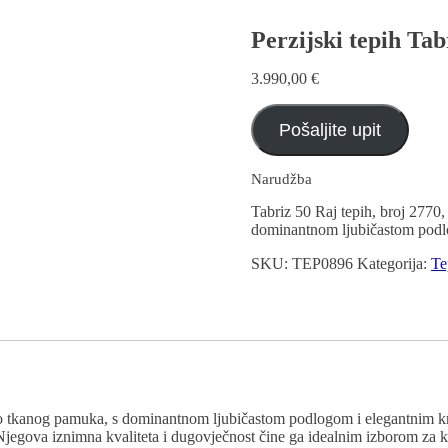
Perzijski tepih Tab
3.990,00
€
Pošaljite upit
Narudžba
Tabriz 50 Raj tepih, broj 2770, 
dominantnom ljubičastom podl
SKU:
TEP0896
Kategorija:
Te
cizno tkanog pamuka, s dominantnom ljubičastom podlogom i elegantnim k
Njegova iznimna kvaliteta i dugovječnost čine ga idealnim izborom za k