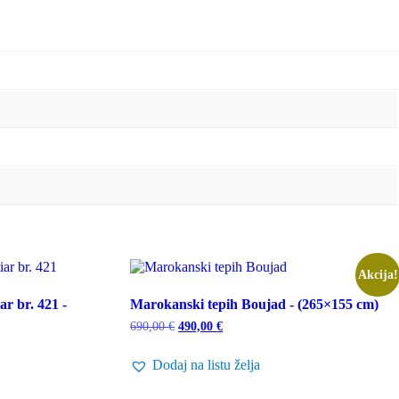
Akcija!
r br. 421 -
Marokanski tepih Boujad - (265×155 cm)
Izvorna
Trenutna
690,00
€
490,00
€
cijena
cijena
bila
je:
Dodaj na listu želja
je:
490,00 €.
690,00 €.