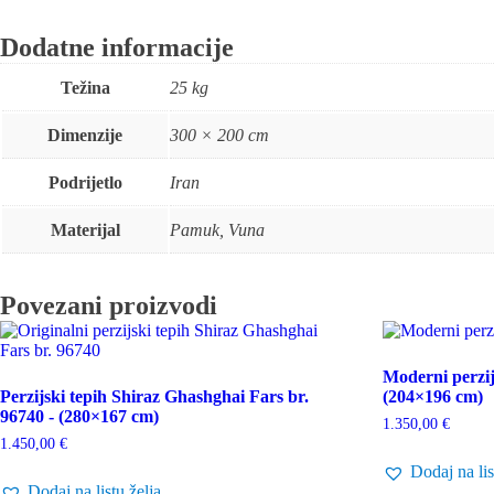
Dodatne informacije
Težina
25 kg
Dimenzije
300 × 200 cm
Podrijetlo
Iran
Materijal
Pamuk, Vuna
Povezani proizvodi
Moderni perzij
Perzijski tepih Shiraz Ghashghai Fars br.
(204×196 cm)
96740 - (280×167 cm)
1.350,00
€
1.450,00
€
Dodaj na lis
Dodaj na listu želja