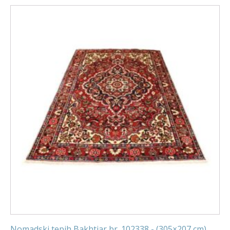
Nomadski tepih Bakhtiar br. 102338 - (305×207 cm)