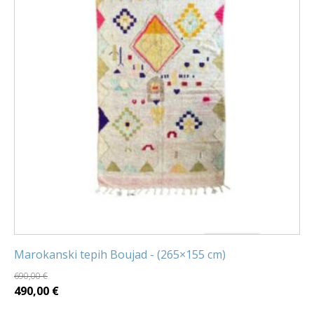
Marokanski tepih Boujad - (265×155 cm)
690,00
€
Izvorna
Trenutna
490,00
€
cijena
cijena