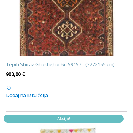
Tepih Shiraz Ghashghai Br. 99197 - (222×155 cm)
900,00
€
Dodaj na listu želja
Akcija!