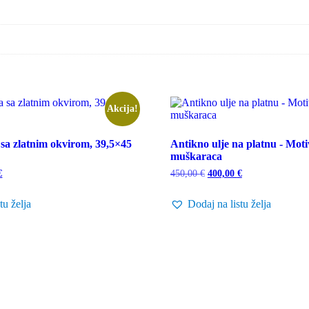
Akcija!
sa zlatnim okvirom, 39,5×45
Antikno ulje na platnu - Moti
muškaraca
Trenutna
Izvorna
Trenutna
€
450,00
€
400,00
€
cijena
cijena
cijena
je:
bila
je:
tu želja
Dodaj na listu želja
700,00 €.
je:
400,00 €.
€.
450,00 €.