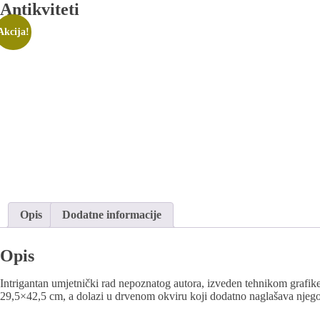
Antikviteti
Akcija!
Opis
Dodatne informacije
Opis
Intrigantan umjetnički rad nepoznatog autora, izveden tehnikom grafike 
29,5×42,5 cm, a dolazi u drvenom okviru koji dodatno naglašava njegov u