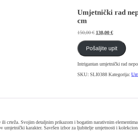
Umjetnički rad nepo
cm
Izvorna
Trenutna
150,00
€
130,00
€
cijena
cijena
bila
je:
Pošaljite upit
je:
130,00 €.
150,00 €.
Intrigantan umjetnički rad nepo
SKU:
SLI0388
Kategorija:
Umj
ili crteža. Svojim detaljnim prikazom i bogatim narativnim elementima, 
mjetnički karakter. Savršen izbor za ljubitelje umjetnosti i kolekciona