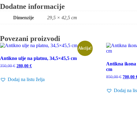
Dodatne informacije
Dimenzije
29,5 × 42,5 cm
Povezani proizvodi
Akcija!
Antikno ulje na platnu, 34,5×45,5 cm
Antikna ikona 
Izvorna
Trenutna
350,00
€
280,00
€
cm
cijena
cijena
bila
je:
Izvorna
850,00
€
700,00
Dodaj na listu želja
je:
280,00 €.
cijena
350,00 €.
bila
Dodaj na lis
je:
850,00 