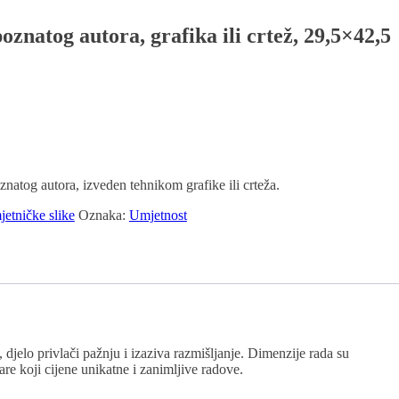
znatog autora, grafika ili crtež, 29,5×42,5
znatog autora, izveden tehnikom grafike ili crteža.
etničke slike
Oznaka:
Umjetnost
djelo privlači pažnju i izaziva razmišljanje. Dimenzije rada su
re koji cijene unikatne i zanimljive radove.