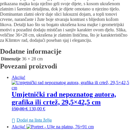
prikazana majka koja nježno grli svoje dijete, s kosom ukrašenom
zlatnim i šarenim detaljima, dok je dijete omotano u njezino tijelo.
Dominantan zlatni okvir daje slici luksuzni dojam, a topli tonovi
crvene, narančaste i žute boje stvaraju kontrast s blijedom kožom
likova. Detalji kao što su bogato ukrašena kosa majke i geometrijski
motivi u pozadini dodaju mističan i sanjiv karakter ovom djelu. Slika,
veličine 36×28 cm, ukrašena je zlatnim listićima, što je karakteristično
za Klimtov rad, dodajući poseban sjaj i eleganciju.
Dodatne informacije
Dimenzije
36 × 28 cm
Povezani proizvodi
Akcija!
Umjetnički rad nepoznatog autora,
grafika ili crtež, 29,5×42,5 cm
Izvorna
Trenutna
150,00
€
130,00
€
cijena
cijena
bila
je:
Dodaj na listu želja
je:
130,00 €.
Akcija!
150,00 €.