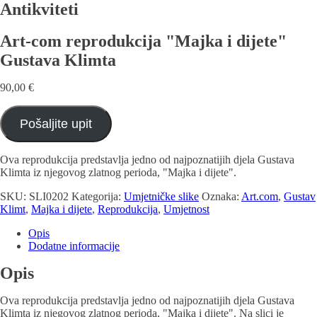
Antikviteti
Art-com reprodukcija "Majka i dijete"
Gustava Klimta
90,00
€
Pošaljite upit
Ova reprodukcija predstavlja jedno od najpoznatijih djela Gustava
Klimta iz njegovog zlatnog perioda, "Majka i dijete".
SKU:
SLI0202
Kategorija:
Umjetničke slike
Oznaka:
Art.com
,
Gustav
Klimt
,
Majka i dijete
,
Reprodukcija
,
Umjetnost
Opis
Dodatne informacije
Opis
Ova reprodukcija predstavlja jedno od najpoznatijih djela Gustava
Klimta iz njegovog zlatnog perioda, "Majka i dijete". Na slici je