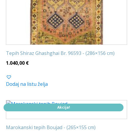
Tepih Shiraz Ghashghai Br. 96593 - (286×156 cm)
1.040,00
€
Dodaj na listu želja
Akcija!
Marokanski tepih Boujad - (265×155 cm)