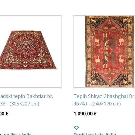
dski tepih Bakhtiar br.
Tepih Shiraz Ghashghai Br
38 - (305×207 cm)
96740 - (240×170 cm)
00
€
1.090,00
€