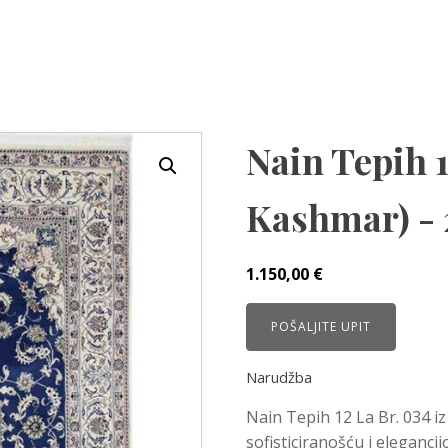
Nain Tepih 1
Kashmar) - 
1.150,00
€
POŠALJITE UPIT
Narudžba
Nain Tepih 12 La Br. 034 i
sofisticiranošću i elegancij