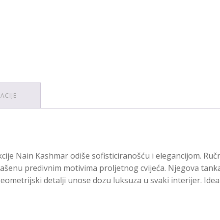
ACIJE
cije Nain Kashmar odiše sofisticiranošću i elegancijom. Ručno
rašenu predivnim motivima proljetnog cvijeća. Njegova tank
eometrijski detalji unose dozu luksuza u svaki interijer. Idea