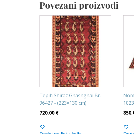
Povezani proizvodi
Tepih Shiraz Ghashghai Br.
Noma
96427 - (223×130 cm)
1023
720,00
€
850,