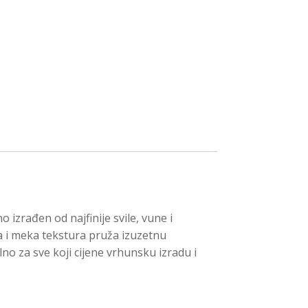
 izrađen od najfinije svile, vune i
a i meka tekstura pruža izuzetnu
lno za sve koji cijene vrhunsku izradu i