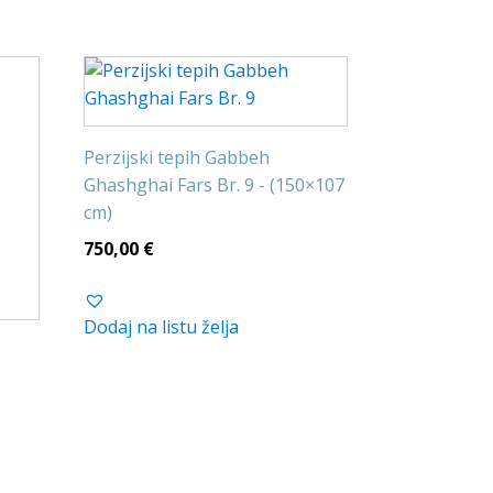
Perzijski tepih Gabbeh
Ghashghai Fars Br. 9 - (150×107
cm)
750,00
€
Dodaj na listu želja
.